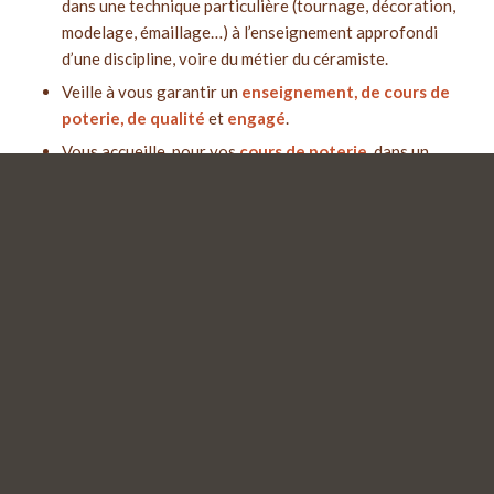
dans une technique particulière (tournage, décoration,
modelage, émaillage…) à l’enseignement approfondi
d’une discipline, voire du métier du céramiste.
Veille à vous garantir un
enseignement, de cours de
poterie, de qualité
et
engagé
.
Vous accueille, pour vos
cours de poterie
, dans un
espace spacieux de 400 m2
, rénové et lumineux, à
deux pas du métro, avec patio privatif pour se
ressourcer.
Vous donne
accès à une somme d’informations
(livres, revues, supports informatiques, vidéothèque).
Vous permettra de travailler, vos
cours de poteries
,
avec des
matières premières de qualité
, de même
que des outils professionnels et des machines
performantes.
Met à votre disposition
des casiers personnels, des
vestiaires, une salle de réfectoire équipé d’un frigo et
d’un micro-ondes ainsi qu’un coin calme donnant sur le